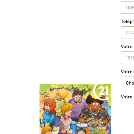
Télép
Votre
Votre 
Choi
Votre