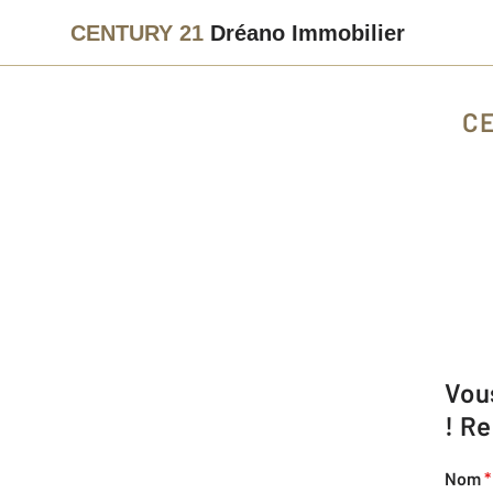
CENTURY 21
Dréano Immobilier
C
Vous souhaitez organiser une Fête des Voisins ? Nous pouvons vous aider
! R
Nom
*