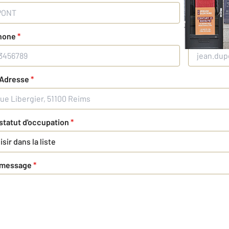
hone
*
Votre adre
 Adresse
*
statut d'occupation
*
sir dans la liste
 message
*