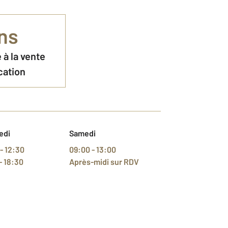
ns
 à la vente
cation
edi
Samedi
- 12:30
09:00 - 13:00
- 18:30
Après-midi
sur RDV