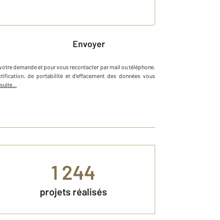
Envoyer
r votre demande et pour vous recontacter par mail ou téléphone
.
ctification, de portabilité et d'effacement des données vous
 suite...
1 244
projets réalisés