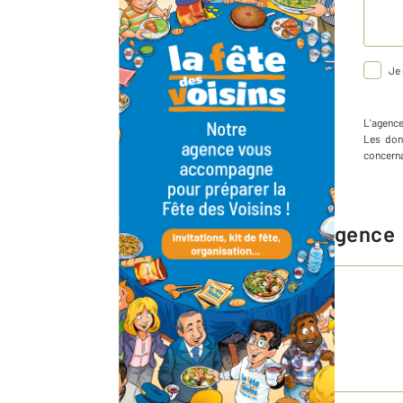
Je 
L'agenc
Les don
concerna
Chiffres clés de l'agence
9,1 / 10
Voir les 358 avis