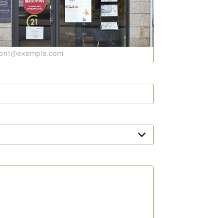
sse e-mail
*