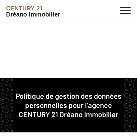
CENTURY 21
Dréano Immobilier
Immobilier
Politique de gestion des données
Politique de gestion des données personnelles pour l’agence CENTURY 21
personnelles pour l’agence
Dréano Immobilier
CENTURY 21 Dréano Immobilier
CENTURY 21 Dréano Immobilier est une agence
immobilière franchisée membre du réseau de franchise
CENTURY 21.