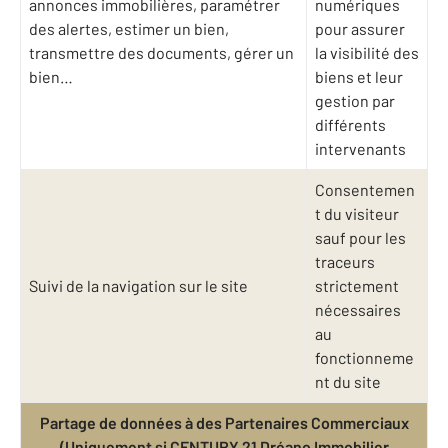
annonces immobilières, paramétrer
numériques
des alertes, estimer un bien,
pour assurer
transmettre des documents, gérer un
la visibilité des
bien…
biens et leur
gestion par
différents
intervenants
Consentemen
t du visiteur
sauf pour les
traceurs
Suivi de la navigation sur le site
strictement
nécessaires
au
fonctionneme
nt du site
Partage de données à des Partenaires Commerciaux
(Uniquement si CENTURY 21 Dréano Immobilier