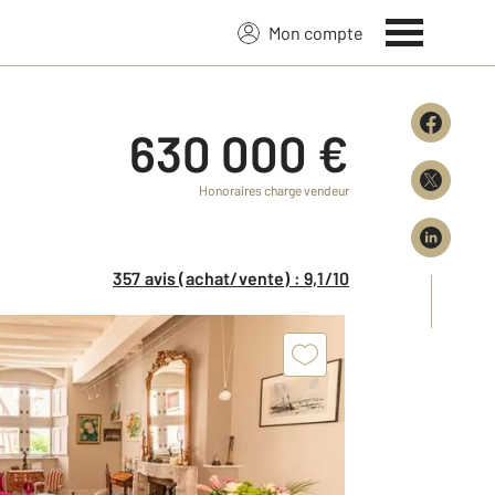
Mon compte
630 000 €
Honoraires charge vendeur
357 avis (achat/vente) : 9,1/10