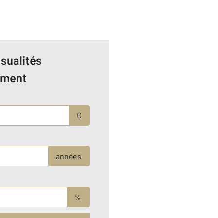
sualités
ement
€
années
%