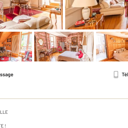
essage
T
ILLE
E !