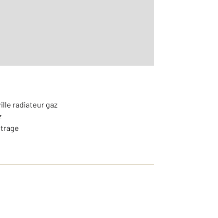
ille radiateur gaz
z
itrage