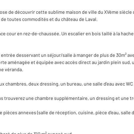
se de découvrir cette sublime maison de ville du XVème siècle 
té de toutes commodités et du château de Laval.
ce cour en rez-de-chaussée. Un escalier en bois taillé à la hach
 entrée desservant un séjour/salle à manger de plus de 30m² av
rte aménagée et équipée avec accès direct au jardin plein sud, u
ne véranda.
ux chambres, deux dressing, un bureau, une salle d'eau avec WC 
ous trouverez une chambre supplémentaire, un dressing et une tr
pièces annexes (salle de réception, cuisine, pièce d'eau, salle 
arboré de plus de 310 m² exposé sud.