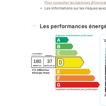
Pour consulter les barèmes d'honorair
Les informations sur les risques auxq
Les performances énerg
logement extrêmement performant
*
consommation
(énergie primaire)
émissions
180
37
2
2
kWh/m
.an
kg CO
/m
.an
2
171 kWh/m²/an
d'énergie finale
logement extrêmement peu performant