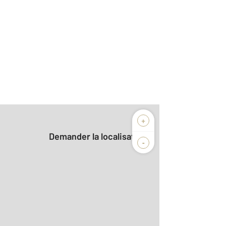
+
Demander la localisation
-
r le détail]